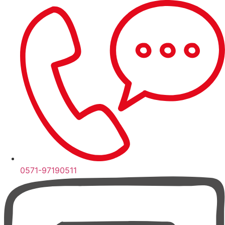
Zum
Inhalt
springen
0571-97190511